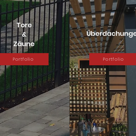
Tore
Überdachung
&
Zäune
Portfolio
Portfolio