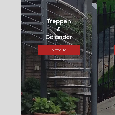
Treppen
&
Geländer
Portfolio